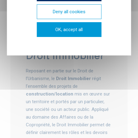
un client.
Deny all cookies
OK, accept all
droit immobilier
Reposant en partie sur le Droit de
l’Urbanisme, le
Droit Immobilier
régit
l’ensemble des projets de
construction/location
mis en œuvre sur
un territoire et portés par un particulier,
une société ou un acteur public. Appliqué
au domaine des Affaires ou de la
Copropriété, le Droit Immobilier permet de
définir clairement les rôles et les devoirs