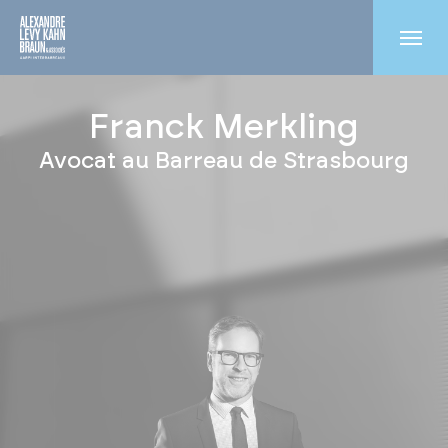
Franck Merkling
Avocat au Barreau de Strasbourg