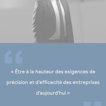
« Être à la hauteur des exigences de
précision et d’efficacité des entreprises
d’aujourd’hui »