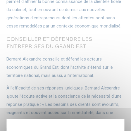
permet d’affiner la bonne connaissance de la clientèle fidèle
du cabinet, tout en ouvrant ce dernier aux nouvelles
générations d’entrepreneurs dont les attentes sont sans
cesse remodelées par un contexte économique mondialisé.
CONSEILLER ET DÉFENDRE LES
ENTREPRISES DU GRAND EST
Bernard Alexandre conseille et défend les acteurs
économiques du Grand Est, dont l’activité s’étend sur le
territoire national, mais aussi, à l’international.
À l’efficacité de ses réponses juridiques, Bernard Alexandre
ajoute l’écoute active et la conscience de la nécessité d’une
réponse pratique : « Les besoins des clients sont évolutifs,
exigeants et souvent accès sur l’immédiateté, dans une
économie qui va toujours plus vite. C’est pourquoi je
m’attache à utiliser tous les outils modernes de